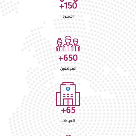
+
150
الأسرة
+
650
الموظفين
+
65
العيادات